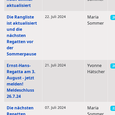
aktualisiert
Die Rangliste
22. Juli 2024
Maria
2
ist aktualisiert
Sommer
und die
nächsten
Regatten vor
der
Sommerpause
Ernst-Hans-
21. Juli 2024
Yvonne
2
Regatta am 3.
Hätscher
August - jetzt
melden!
Meldeschluss
26.7.24
Die nächsten
07. Juli 2024
Maria
2
Regatten
Sommer