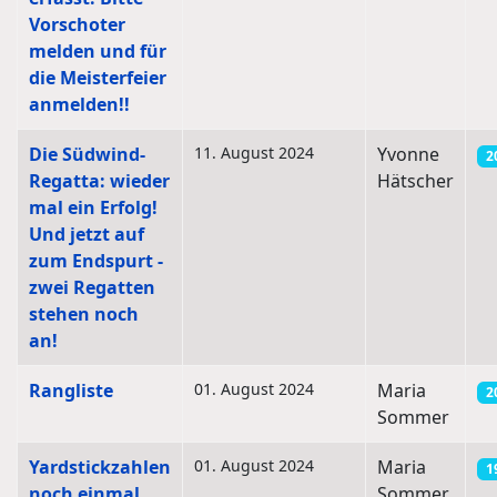
Vorschoter
melden und für
die Meisterfeier
anmelden!!
Die Südwind-
11. August 2024
Yvonne
2
Regatta: wieder
Hätscher
mal ein Erfolg!
Und jetzt auf
zum Endspurt -
zwei Regatten
stehen noch
an!
Rangliste
01. August 2024
Maria
2
Sommer
Yardstickzahlen
01. August 2024
Maria
1
noch einmal
Sommer