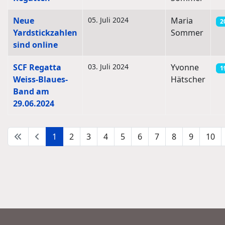
Neue
05. Juli 2024
Maria
2
Yardstickzahlen
Sommer
sind online
SCF Regatta
03. Juli 2024
Yvonne
1
Weiss-Blaues-
Hätscher
Band am
29.06.2024
1
2
3
4
5
6
7
8
9
10
Seite 1 von 22