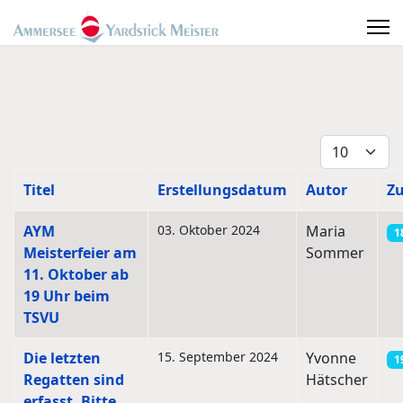
Anzeige #
Titel
Erstellungsdatum
Autor
Zu
Beiträge
AYM
03. Oktober 2024
Maria
1
Meisterfeier am
Sommer
11. Oktober ab
19 Uhr beim
TSVU
Die letzten
15. September 2024
Yvonne
1
Regatten sind
Hätscher
erfasst. Bitte