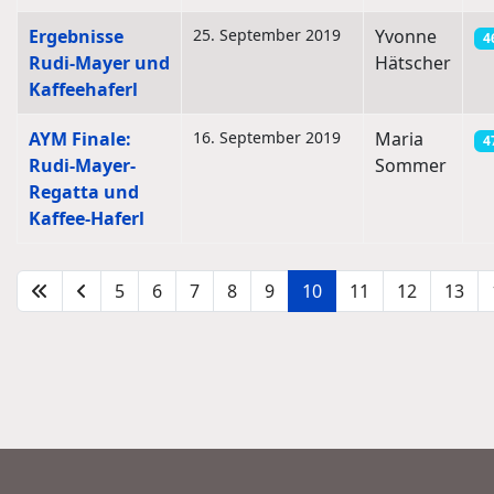
Ergebnisse
25. September 2019
Yvonne
4
Rudi-Mayer und
Hätscher
Kaffeehaferl
AYM Finale:
16. September 2019
Maria
4
Rudi-Mayer-
Sommer
Regatta und
Kaffee-Haferl
5
6
7
8
9
10
11
12
13
Seite 10 von 22