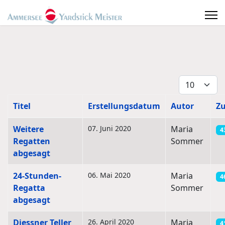
Anzeige #
Titel
Erstellungsdatum
Autor
Zu
Beiträge
Weitere
07. Juni 2020
Maria
4
Regatten
Sommer
abgesagt
24-Stunden-
06. Mai 2020
Maria
4
Regatta
Sommer
abgesagt
Diessner Teller
26. April 2020
Maria
4