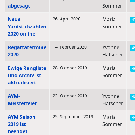
abgesagt
Sommer
Neue
26. April 2020
Maria
4
Yardstickzahlen
Sommer
2020 online
Regattatermine
14. Februar 2020
Yvonne
4
2020
Hätscher
Ewige Rangliste
28. Oktober 2019
Maria
4
und Archiv ist
Sommer
aktualisiert
AYM-
22. Oktober 2019
Yvonne
4
Meisterfeier
Hätscher
AYM Saison
25. September 2019
Maria
4
2019 ist
Sommer
beendet