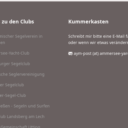
 zu den Clubs
Kummerkasten
ischer Segelverein in
Schreibt mir bitte eine E-Mail 
en
oder wenn wir etwas verändern
see-Yacht-Club
aym-post (at) ammersee-yard
rger Segelclub
sche Seglervereinigung
er Segelclub
er-Segel-Club
eßen - Segeln und Surfen
lub Landsberg am Lech
-Gemeinschaft Utting