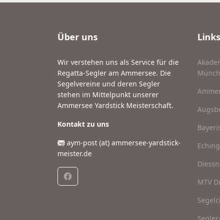
Über uns
Links
Wir verstehen uns als Service für die
Akadem
Regatta-Segler am Ammersee. Die
Münch
Segelvereine und deren Segler
Ammer
stehen im Mittelpunkt unserer
Ammersee Yardstick Meisterschaft.
Augsbu
Kontakt zu uns
Bayeri
aym-post (at) ammersee-yardstick-
Eching
meister.de
Diessn
MTV Di
Segelc
Segler