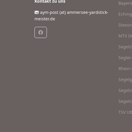
Kontakt zu uns
Bayeri
aym-post (at) ammersee-yardstick-
Eching
meister.de
Diessn
MTV Di
Segelc
Segler
Rhein-
Segel
Segelc
Segel
TSV Ut