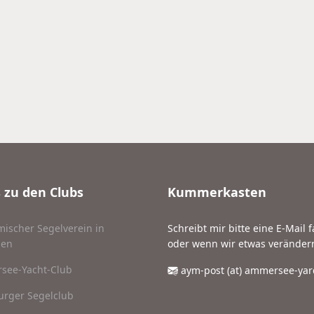
 zu den Clubs
Kummerkasten
ischer Segelverein in
Schreibt mir bitte eine E-Mail 
en
oder wenn wir etwas verändern
see-Yacht-Club
aym-post (at) ammersee-yard
rger Segelclub